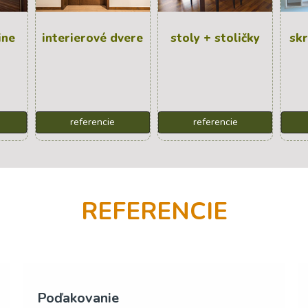
ine
interierové dvere
stoly + stoličky
skr
referencie
referencie
REFERENCIE
Spokojný zákazník