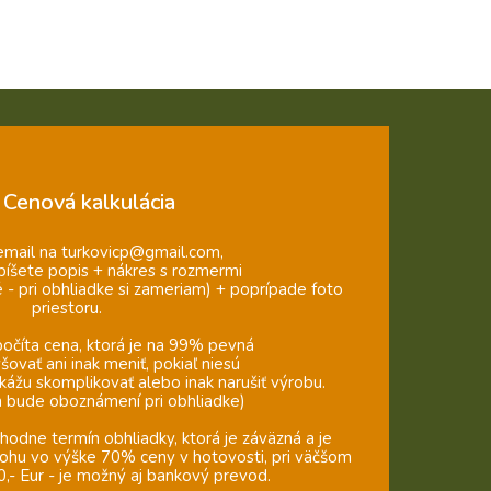
Cenová kalkulácia
email na turkovicp@gmail.com,
píšete popis + nákres s rozmermi
 - pri obhliadke si zameriam) + poprípade foto
priestoru.
očíta cena, ktorá je na 99% pevná
ovať ani inak meniť, pokiaľ niesú
okážu skomplikovať alebo inak narušiť výrobu.
ch bude oboznámení pri obhliadke)
odne termín obhliadky, ktorá je záväzná a je
ohu vo výške 70% ceny v hotovosti, pri väčšom
,- Eur - je možný aj bankový prevod.