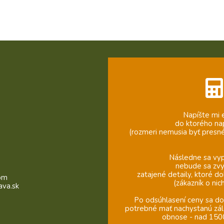
Napíšte mi 
do ktorého na
(rozmeri nemusia byť presné
Následne sa vyp
nebude sa zvyš
zatajené detaily, ktoré d
om
(zákazník o ni
ava.sk
Po odsúhlasení ceny sa doh
potrebné mať nachystanú zál
obnose - nad 1500