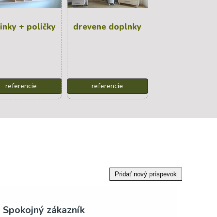
inky + poličky
drevene doplnky
referencie
referencie
Nechapem
Doro