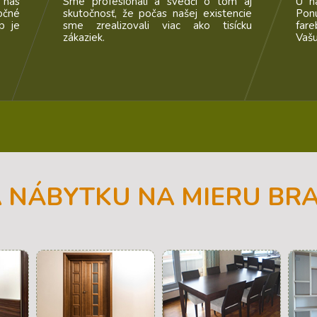
m aj
U nás si skutočne je z čoho vybrať.
Za 
ncie
Ponúkame širokú škálu materiálov,
abs
ícku
farebných prevedení a doplnkov pre
pon
Vašu úplnú spokojnosť!
 NÁBYTKU NA MIERU BRA