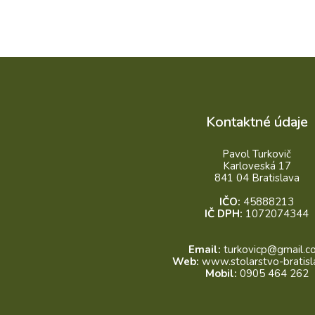
Kontaktné údaje
Pavol Turkovič
Karloveská 17
841 04 Bratislava
IČO:
45888213
IČ DPH:
1072074344
Email:
turkovicp@gmail.c
Web:
www.stolarstvo-bratisl
Mobil:
0905 464 262