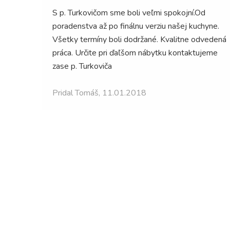
Dakujem a odporúčam spoluprácu s pánom
yne.
Turkovičom. Robil pre nás komplet kuchynskú
vedená
linku so vstavanými spotrebičmi a som nadmieru
jeme
spokojná. Všetko prebehlo podľa dohody, dobrá
komunikácia, ústretovosť a hlavne perfektne
prevedené detaily. dakujem
Pridal Zuzana, 31.08.2016