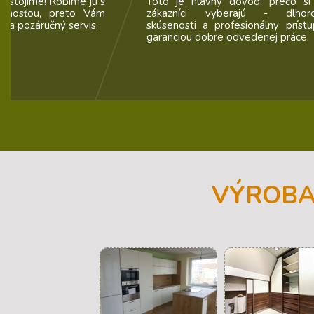
dôvod, prečo si nás
Sme profesionáli a svedčí o to
erajú - dlhoročné
skutočnosť, že počas našej existe
fesionálny prístup je
sme zrealizovali viac ako tis
odvedenej práce.
zákaziek.
VÝROBA