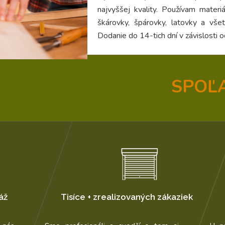
najvyššej kvality. Používam materi
škárovky, špárovky, latovky a vše
Dodanie do 14-tich dní v závislosti o
SPOĽ
ákaziek
Široký sortiment