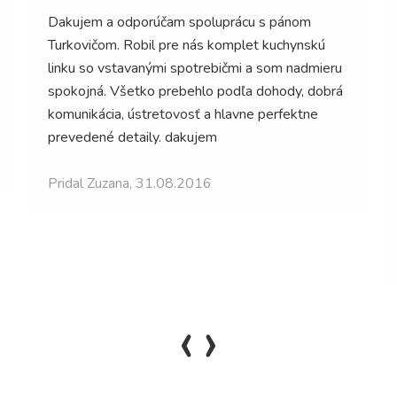
Objednala som si kuchynskú linku. P. Turkovič mi
nielen poradil s návrhom, ale aj vysvetlil
možnosti, navrhol lacnejšiu ale pritom rovnako
kvalitnú alternatívu. Čo povedal to platilo, prišiel
vždy na čas, montáž bez problémov, cena
výborná!!! Teraz priatelia čo chodia ku mne domov
chcú kontakt lebo nechápu, akú kvalitu za akú
cenu som dostala. Vrelo odporúčam !! Keby
všetci boli takí poctivci...len tak ďalej!
Pridal Spokojný zákazník, 12.03.2015
‹
›