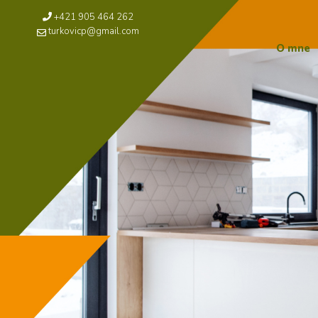
+421 905 464 262
turkovicp@gmail.com
O mne