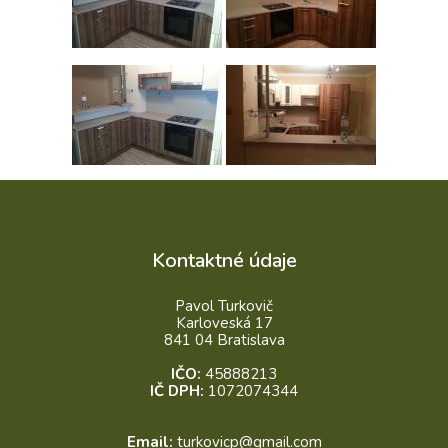
Kontaktné údaje
Pavol Turkovič
Karloveská 17
841 04 Bratislava
IČO:
45888213
IČ DPH:
1072074344
Email:
turkovicp@gmail.com