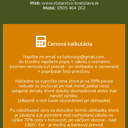
Web:
www.stolarstvo-bratislava.sk
Mobil:
0905 464 262
Cenová kalkulácia
Napíšte mi email na turkovicp@gmail.com,
do ktorého napíšete popis + nákres s rozmermi
(rozmeri nemusia byť presné - pri obhliadke si zameriam)
+ poprípade foto priestoru.
Následne sa vypočíta cena, ktorá je na 99% pevná
nebude sa zvyšovať ani inak meniť, pokiaľ niesú
zatajené detaily, ktoré dokážu skomplikovať alebo inak
narušiť výrobu.
(zákazník o nich bude oboznámení pri obhliadke)
Po odsúhlasení ceny sa dohodne termín obhliadky, ktorá
je záväzná a je potrebné mať nachystanú zálohu vo
výške 70% ceny v hotovosti, pri väčšom obnose - nad
1500,- Eur - je možný aj bankový prevod.