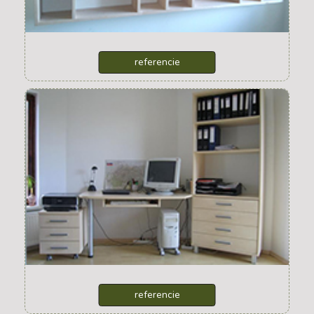
skrinky + poličky
referencie
drevene doplnky
referencie