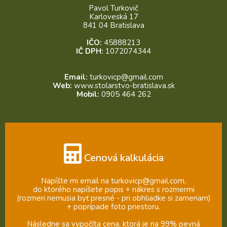
Pavol Turkovič
Karloveská 17
841 04 Bratislava
IČO:
45888213
IČ DPH:
1072074344
Email:
turkovicp@gmail.com
Web:
www.stolarstvo-bratislava.sk
Mobil:
0905 464 262
Cenová kalkulácia
Napíšte mi email na turkovicp@gmail.com,
do ktorého napíšete popis + nákres s rozmermi
(rozmeri nemusia byť presné - pri obhliadke si zameriam)
+ poprípade foto priestoru.
Následne sa vypočíta cena, ktorá je na 99% pevná