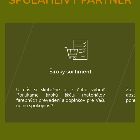
SPOĽAHLIVÝ PARTNER
ek
Široký sortiment
U nás si skutočne je z čoho vybrať.
Za naš
Ponúkame širokú škálu materiálov,
absol
farebných prevedení a doplnkov pre Vašu
ponúka
úplnú spokojnosť!