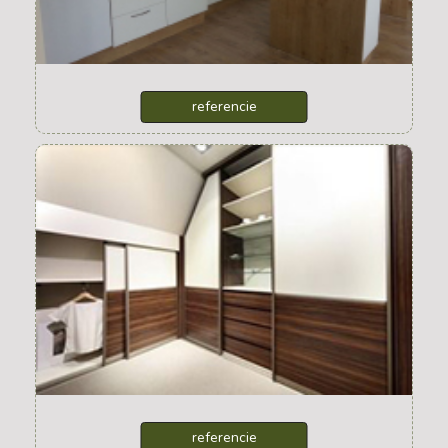
kuchynské linky
referencie
vstavané skrine
referencie