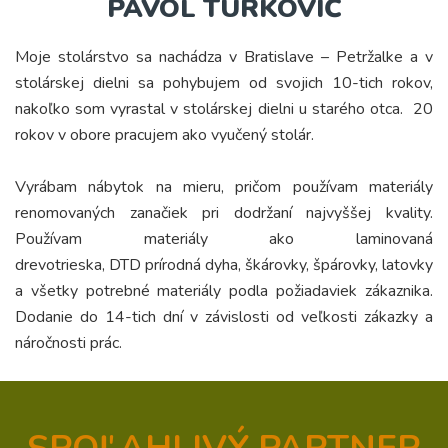
PAVOL TURKOVIČ
Moje stolárstvo sa nachádza v Bratislave – Petržalke a v
stolárskej dielni sa pohybujem od svojich 10-tich rokov,
nakoľko som vyrastal v stolárskej dielni u starého otca. 20
rokov v obore pracujem ako vyučený stolár.
Vyrábam nábytok na mieru, pričom používam materiály
renomovaných zanačiek pri dodržaní najvyššej kvality.
Používam materiály ako laminovaná
drevotrieska,
DTD
prírodná dyha, škárovky, špárovky, latovky
a všetky potrebné materiály podla požiadaviek zákaznika.
Dodanie do 14-tich dní v závislosti od veľkosti zákazky a
náročnosti prác.